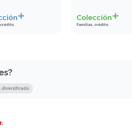
cción
Colección
 crédito.
Familias, crédito.
nes?
n diversificado
: