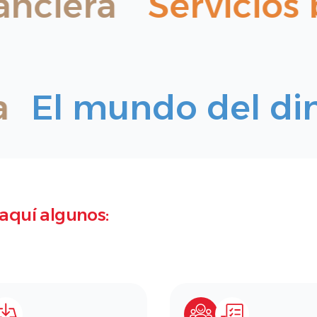
nciera
Servicios 
ca
El mundo del 
aquí algunos: