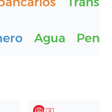
bancarios
Transpo
dinero
Agua
Pen