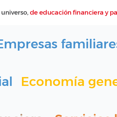
 universo,
de educación financiera y par
presas familiares
cial
Economía ge