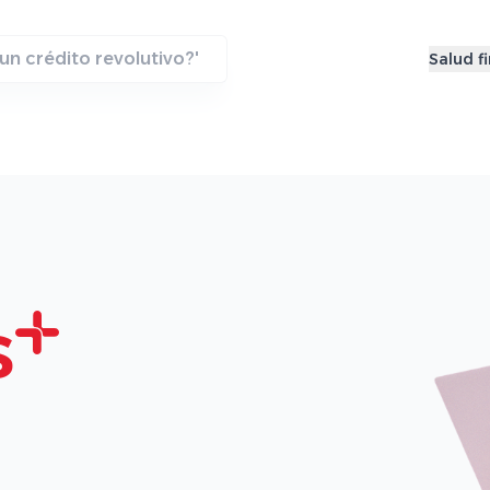
Salud f
s