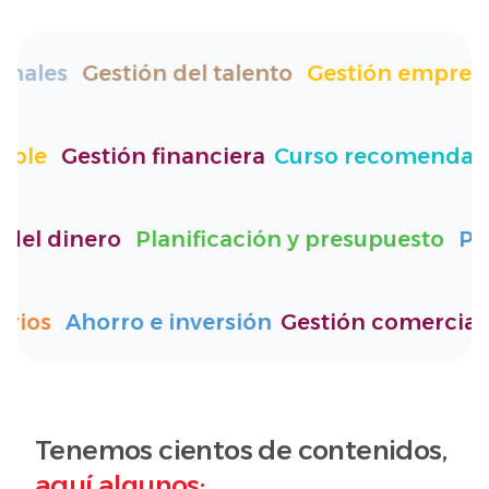
nales
Gestión del talento
Gestión empresar
nsable
Gestión financiera
Curso recomend
el dinero
Planificación y presupuesto
Pro
ncarios
Ahorro e inversión
Gestión comerci
Tenemos cientos de contenidos,
aquí algunos: