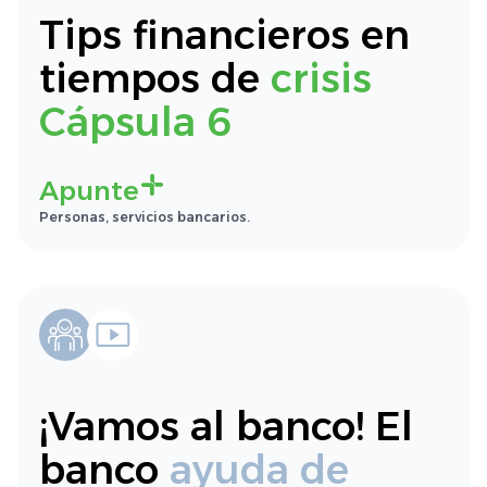
Tips financieros en
tiempos de
crisis
Cápsula 6
Apunte
Personas, servicios bancarios.
¡Vamos al banco! El
banco
ayuda de