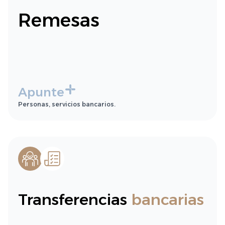
Remesas
Apunte
Personas, servicios bancarios.
Transferencias
bancarias