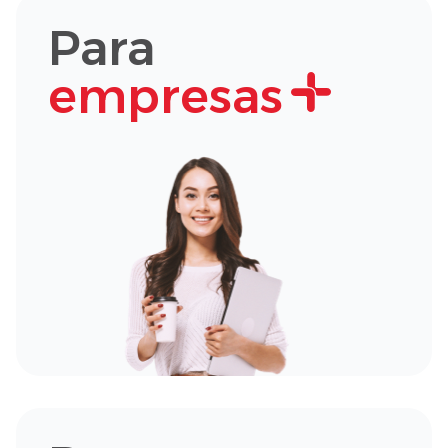
Para
empresas