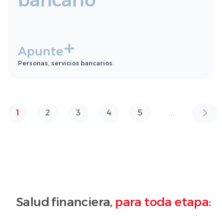
bancario
Apunte
Personas, servicios bancarios.
1
2
3
4
5
...
Salud financiera,
para toda etapa: