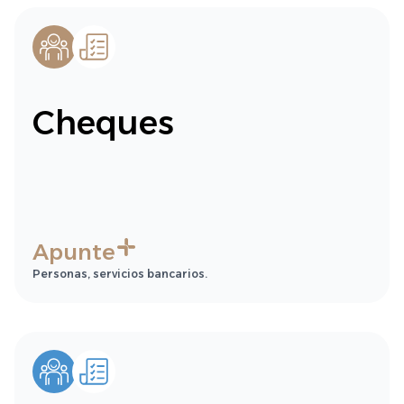
Cheques
Apunte
Personas, servicios bancarios.