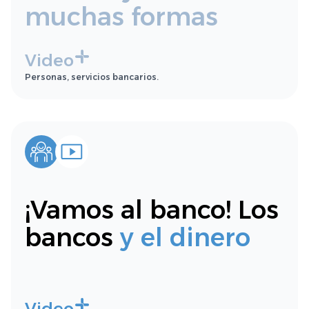
muchas formas
Video
Personas, servicios bancarios.
¡Vamos al banco! Los
bancos
y el dinero
Video