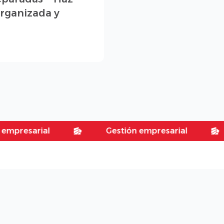
rganizada y
arial
Gestión empresarial
Ge