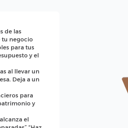
s de las
e tu negocio
les para tus
esupuesto y el
s al llevar un
esa. Deja a un
cieros para
 patrimonio y
alcanza el
separadas” “Haz