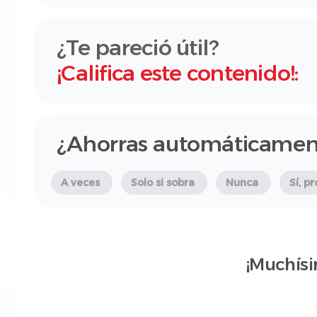
¿Te pareció útil?
¡Califica este contenido!:
¿Ahorras automáticamen
A veces
Solo si sobra
Nunca
Sí, 
¡Muchísi