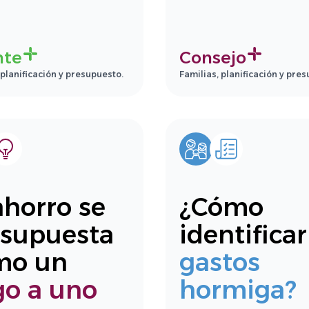
nte
Consejo
 planificación y presupuesto.
Familias, planificación y pre
ahorro se
¿Cómo
esupuesta
identificar
mo un
gastos
go a uno
hormiga?