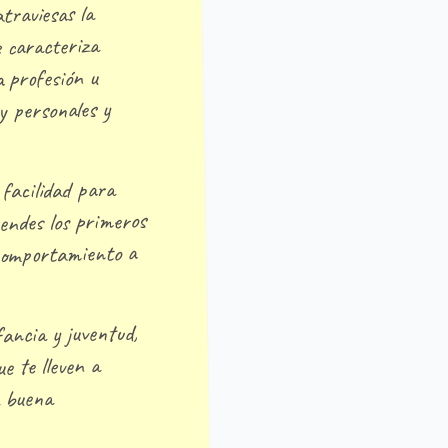
traviesas la
e caracteriza
a profesión u
 y personales y
 facilidad para
endes los primeros
 comportamiento a
ancia y juventud,
e te lleven a
a buena