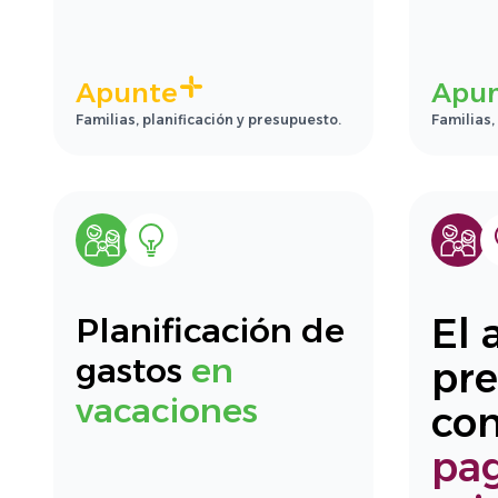
Apunte
Apu
Familias, planificación y presupuesto.
Familias,
El 
Planificación de
gastos
en
pr
vacaciones
co
pa