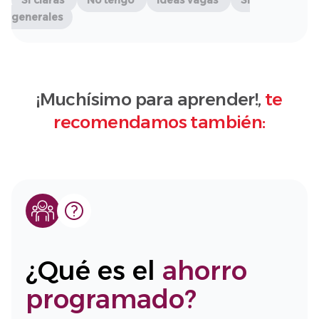
Sí claras
No tengo
Ideas vagas
Sí
generales
¡Muchísimo para aprender!,
te
recomendamos también:
¿Qué es el
ahorro
programado?