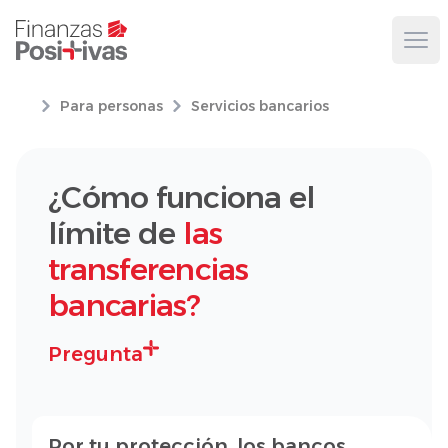
Ope
Para personas
Servicios bancarios
¿Cómo funciona el
límite de
las
transferencias
bancarias?
Pregunta
Por tu protección, los bancos