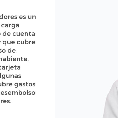
dores es un
 carga
 de cuenta
 y que cubre
so de
habiente,
tarjeta
algunas
ubre gastos
 desembolso
res.