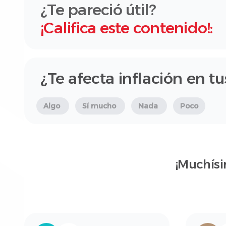
¿Te pareció útil?
¡Califica este contenido!:
¿Te afecta inflación en t
Algo
Sí mucho
Nada
Poco
¡Muchísi