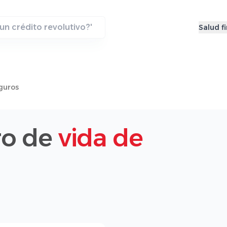
Salud f
guros
ro de
vida de