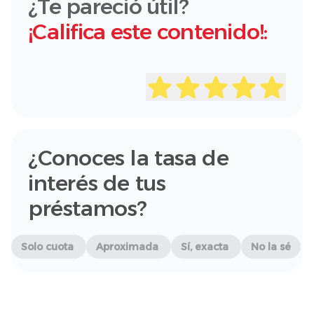
¿Te pareció útil?
¡Califica este contenido!:
¿Conoces la tasa de
interés de tus
préstamos?
Solo cuota
Aproximada
Sí, exacta
No la sé