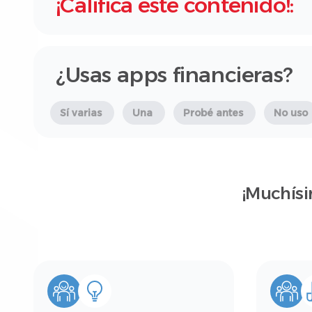
¡Califica este contenido!:
¿Usas apps financieras?
Sí varias
Una
Probé antes
No uso
¡Muchísi