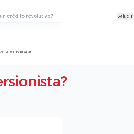
Salud f
rro e inversión
ersionista?