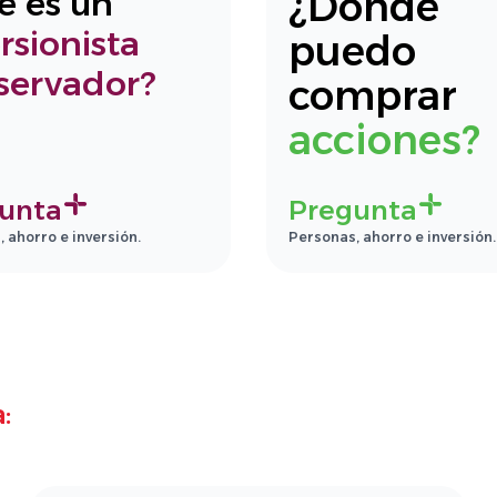
¿Dónde
é es un
rsionista
puedo
servador?
comprar
acciones?
unta
Pregunta
 ahorro e inversión.
Personas, ahorro e inversión.
: