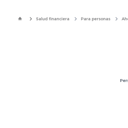
Salud financiera
Para personas
Aho
Per