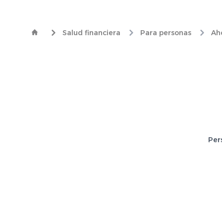
Salud financiera
Para personas
Aho
Per