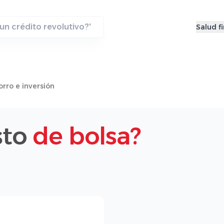
Salud f
rro e inversión
sto
de bolsa?