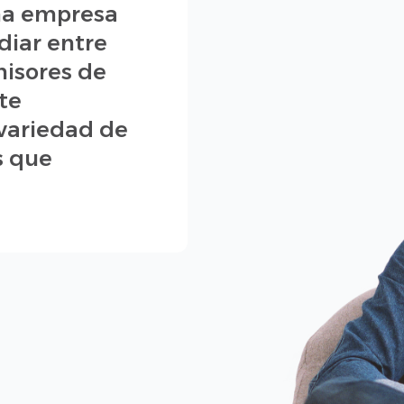
na empresa
diar entre
emisores de
 te
 variedad de
s que