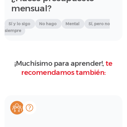
mensual?
Sí y lo sigo
No hago
Mental
Sí, pero no
siempre
¡Muchísimo para aprender!,
te
recomendamos también: