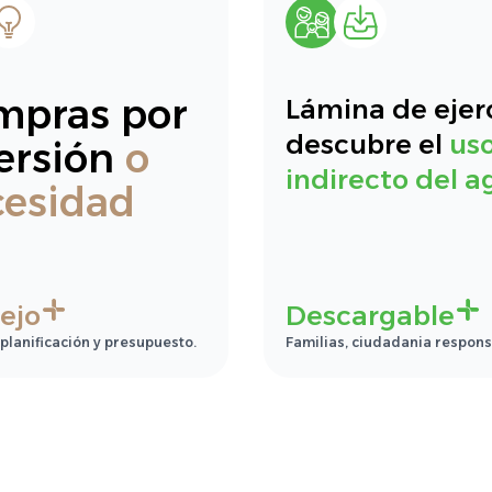
mpras por
Lámina de ejerc
descubre el
us
ersión
o
indirecto del a
cesidad
ejo
Descargable
 planificación y presupuesto.
Familias, ciudadania respons