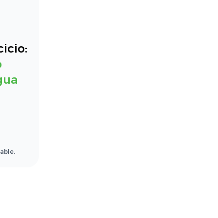
icio:
o
gua
able.