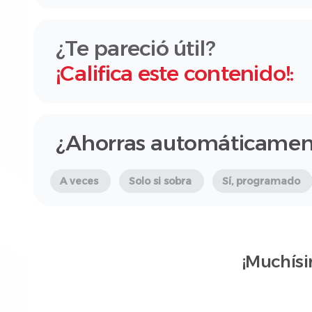
¿Te pareció útil?
¡Califica este contenido!:
¿Ahorras automáticamen
A veces
Solo si sobra
Sí, programado
¡Muchísi