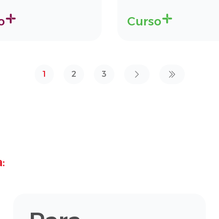
o
Curso
1
2
3
: