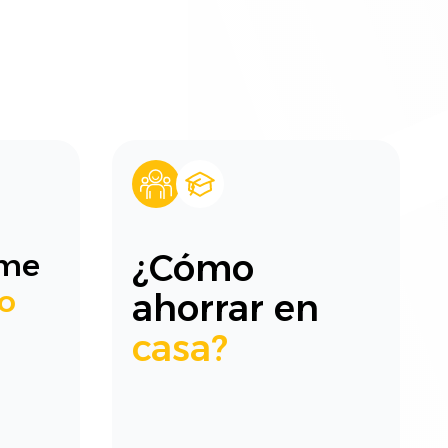
¿Cómo
ome
ro
ahorrar en
casa?