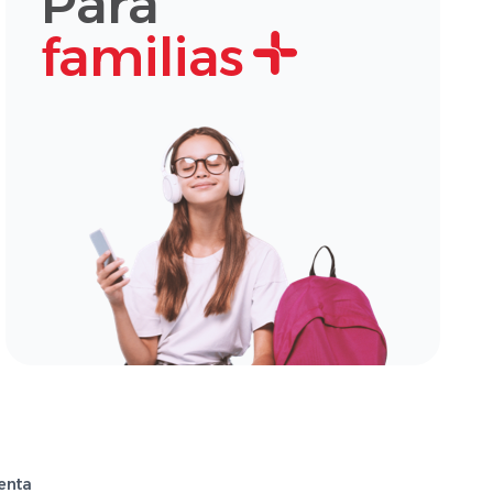
Para
familias
enta