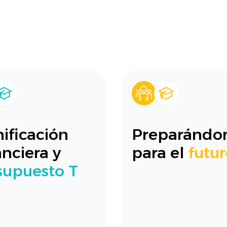
ificación
Preparánd
nciera y
para el
futu
supuesto T