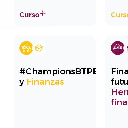
Curso
Curs
#ChampionsBTPBanca
Fin
y
Finanzas
futu
Her
fina