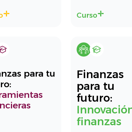
o
Curso
Finanzas
anzas para tu
ro:
para tu
ramientas
futuro:
ncieras
Innovació
finanzas