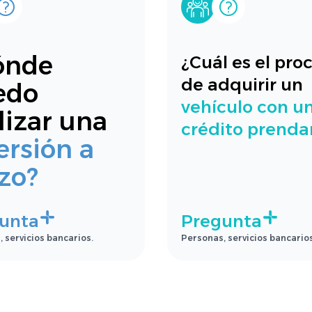
ónde
¿Cuál es el pro
de adquirir un
edo
vehículo con u
lizar una
crédito prenda
ersión a
zo?
unta
Pregunta
 servicios bancarios.
Personas, servicios bancarios