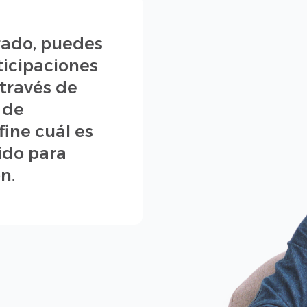
rrado, puedes
ticipaciones
 través de
 de
fine cuál es
ido para
n.