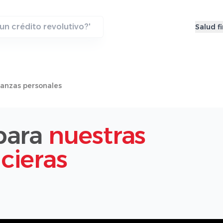
Salud f
nanzas personales
 para
nuestras
cieras