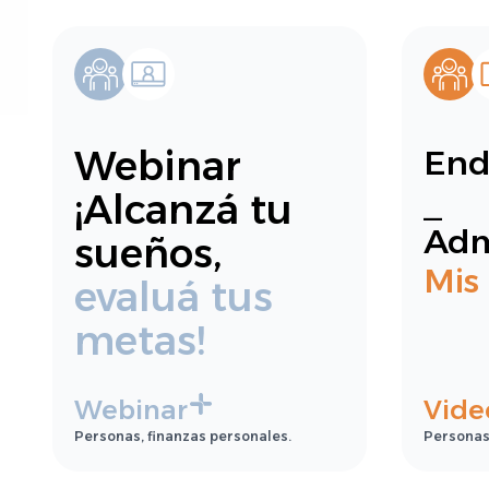
Webinar
End
_
¡Alcanzá tu
Adm
sueños,
Mis
evaluá tus
metas!
Webinar
Vide
Personas, finanzas personales.
Personas,