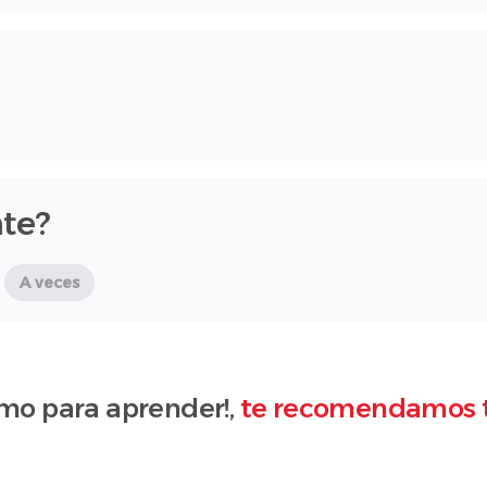
te?
A veces
mo para aprender!,
te recomendamos 