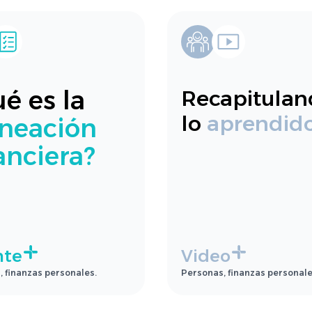
é es la
Recapitulan
lo
aprendid
neación
anciera?
nte
Video
 finanzas personales.
Personas, finanzas personale