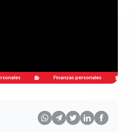
es
Finanzas personales
Finan