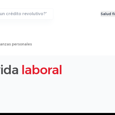
Salud f
nanzas personales
vida
laboral