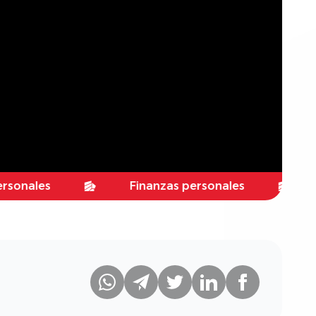
es
Finanzas personales
Finan