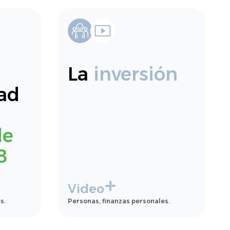
La
inversión
ad
de
8
Video
s.
Personas, finanzas personales.