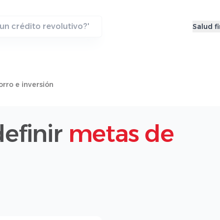
Salud f
rro e inversión
efinir
metas de