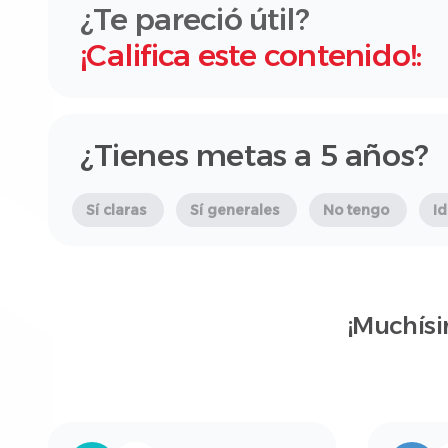
¿Te pareció útil?
¡Califica este contenido!:
¿Tienes metas a 5 años?
Sí claras
Sí generales
No tengo
I
¡Muchísi