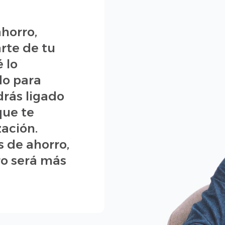
horro,
arte de tu
 lo
do para
drás ligado
que te
zación.
 de ahorro,
ro será más