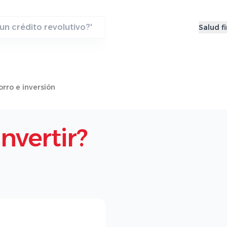
Salud f
rro e inversión
invertir?