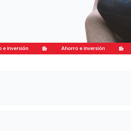
rsión
Ahorro e inversión
Aho