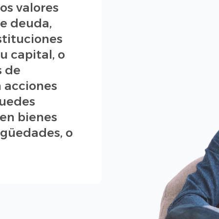
los valores
de deuda,
stituciones
u capital, o
s de
n acciones
puedes
, en bienes
igüedades, o