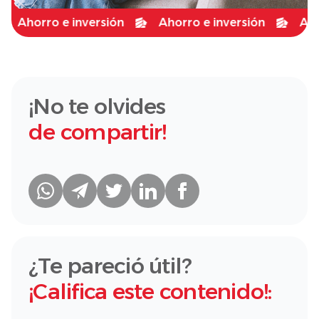
Ahorro e inversión
Ahorro e inversión
Ahorro 
¡No te olvides
de compartir!
¿Te pareció útil?
¡Califica este contenido!: