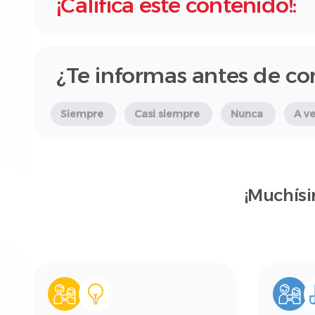
¡Califica este contenido!:
¿Te informas antes de co
Siempre
Casi siempre
Nunca
A v
¡Muchísi