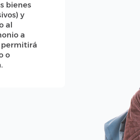
us bienes
ivos) y
o al
monio a
 permitirá
o o
.