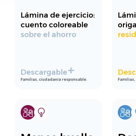
Lámina de ejercicio:
Lámi
cuento coloreable
orig
sobre el ahorro
resi
Descargable
Desc
Familias, ciudadania responsable.
Familias,