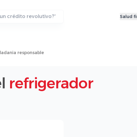
Salud f
dadania responsable
el
refrigerador