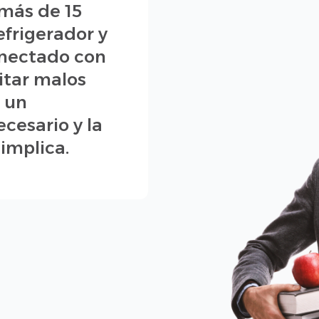
 más de 15
efrigerador y
onectado con
itar malos
r un
cesario y la
implica.