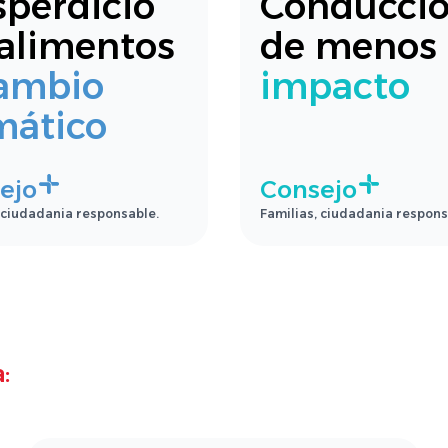
perdicio
Conducci
alimentos
de menos
ambio
impacto
mático
ejo
Consejo
 ciudadania responsable.
Familias, ciudadania respons
: