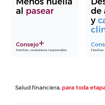
Menos huella
Des
al
pasear
de 
y
c
cli
Consejo
Cons
Familias, ciudadania responsable.
Familias,
Salud financiera,
para toda etapa