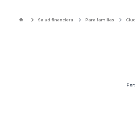
Salud financiera
Para familias
Ciu
Per