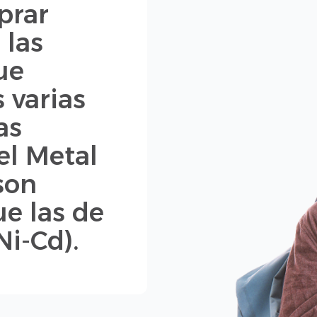
prar
 las
ue
s varias
as
el Metal
son
e las de
i-Cd).