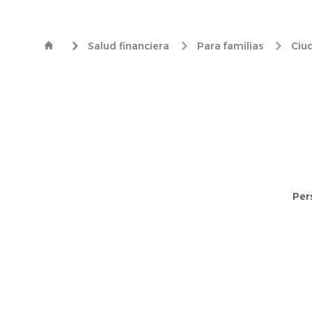
Salud financiera
Para familias
Ciu
Per