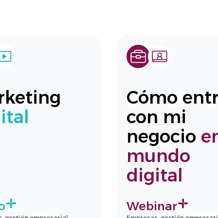
rketing
Cómo entr
ital
con mi
negocio
en
mundo
digital
o
Webinar
, gestión empresarial.
Empresas, gestión empresari