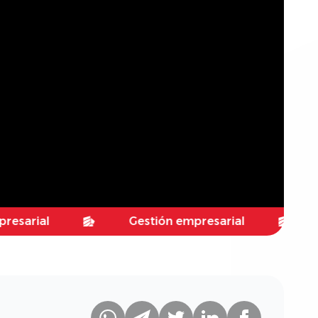
al
Gestión empresarial
Gesti