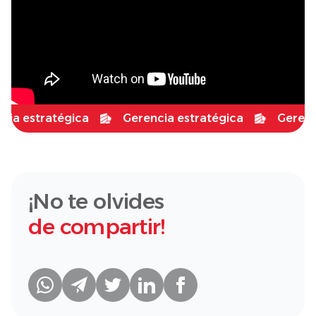
 estratégica
Gerencia estratégica
Gerencia 
¡No te olvides
de compartir!