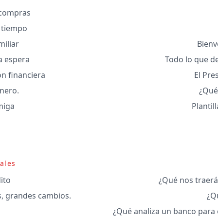
s compras
a tiempo
iliar
Bienv
a espera
Todo lo que de
n financiera
El Pr
inero.
¿Qué 
miga
Planti
ales
ito
¿Qué nos traerá
s, grandes cambios.
¿Qu
¿Qué analiza un banco para 