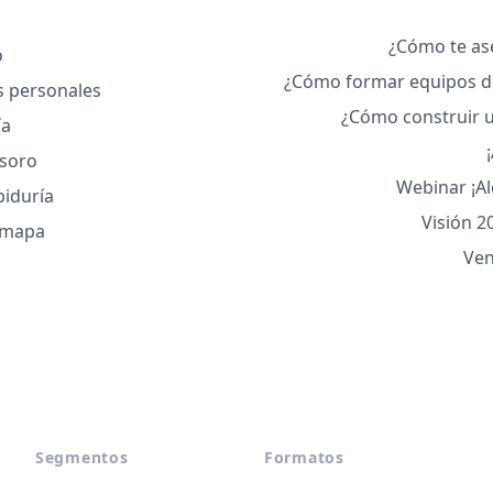
¿Cómo te ase
o
¿Cómo formar equipos de
s personales
¿Cómo construir u
ía
esoro
Webinar ¡Al
biduría
Visión 2
l mapa
Ven
Segmentos
Formatos