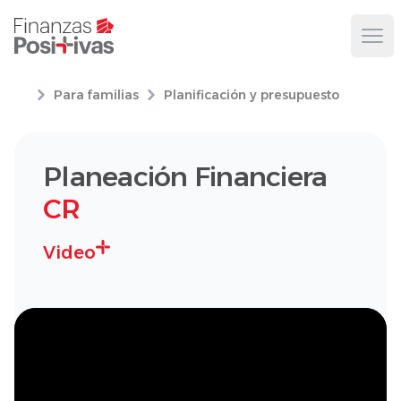
Ope
Para familias
Planificación y presupuesto
Planeación Financiera
CR
Video